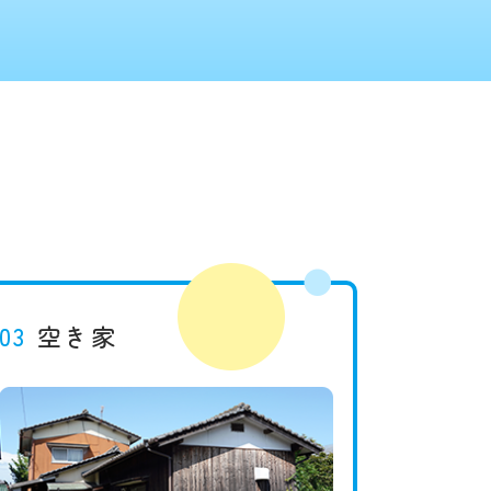
03
空き家