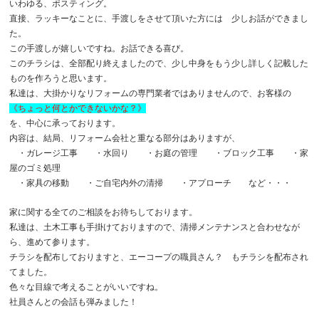
いわゆる、ポスティング。
直接、ラッキーなことに、手渡しをさせて頂いた方には 少しお話ができまし
た。
この手渡しが嬉しいですね。お話できる喜び。
このチラシは、全部配り終えましたので、少し中身をもう少し詳しく記載した
ものを作ろうと思います。
私達は、大掛かりなリフォームの専門業者ではありませんので、お客様の
《ちょっと何とかできないかな？》
を、中心に承っております。
内容は、結局、リフォーム会社と重なる部分はありますが、
・ガレージ工事 ・水回り ・お庭の管理 ・ブロック工事 ・家
屋のゴミ処理
・家具の移動 ・ご自宅内外の清掃 ・アプローチ など・・・
家に関する全てのご相談をお待ちしております。
私達は、土木工事も手掛けておりますので、清掃メンテナンスと合わせなが
ら、進めて参ります。
チラシを配布しておりますと、エーコープの職員さん？ もチラシを配布され
てました。
色々な目線で考えることがいいですね。
社員さんとの会話も弾みました！